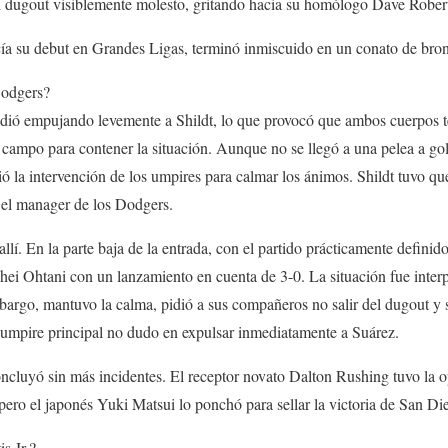
el dugout visiblemente molesto, gritando hacia su homólogo Dave Rober
cía su debut en Grandes Ligas, terminó inmiscuido en un conato de bron
Dodgers?
ondió empujando levemente a Shildt, lo que provocó que ambos cuerpos t
campo para contener la situación. Aunque no se llegó a una pelea a gol
ó la intervención de los umpires para calmar los ánimos. Shildt tuvo qu
 el manager de los Dodgers.
allí. En la parte baja de la entrada, con el partido prácticamente definido
hei Ohtani con un lanzamiento en cuenta de 3-0. La situación fue inter
mbargo, mantuvo la calma, pidió a sus compañeros no salir del dugout y s
l umpire principal no dudo en expulsar inmediatamente a Suárez.
oncluyó sin más incidentes. El receptor novato Dalton Rushing tuvo la 
ero el japonés Yuki Matsui lo ponchó para sellar la victoria de San Di
s Jr.?