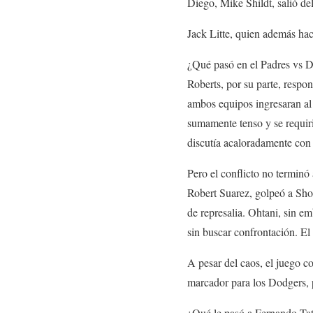
Diego, Mike Shildt, salió d
Jack Litte, quien además ha
¿Qué pasó en el Padres vs 
Roberts, por su parte, resp
ambos equipos ingresaran al 
sumamente tenso y se requiri
discutía acaloradamente con
Pero el conflicto no terminó 
Robert Suarez, golpeó a Sho
de represalia. Ohtani, sin e
sin buscar confrontación. E
A pesar del caos, el juego c
marcador para los Dodgers, p
¿Qué le pasó a Fernando Tati