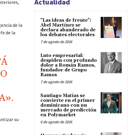
Actualidad
xteriores,
"Las ideas de frente":
encia de la
Abel Martínez se
declara abanderado de
fe de la
los debates electorales
7 de agosto de 2026
Luto empresarial:
TÁ
despiden con profundo
dolor a Román Ramos,
fundador de Grupo
CO
Ramos
7 de agosto de 2026
A».
Santiago Matías se
convierte en el primer
dominicano con un
mercado de predicción
en Polymarket
antizar su
6 de agosto de 2026