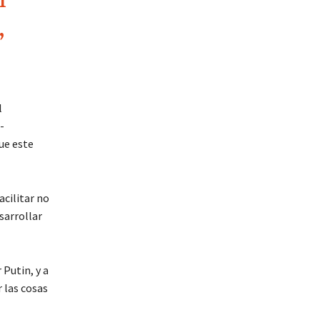
I
,
l
-
ue este
cilitar no
sarrollar
 Putin, y a
r las cosas