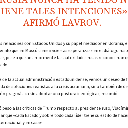
RUSIA NUNCA HA TENIDO N
TIENE TALES INTENCIONES»
AFIRMÓ LAVROV.
as relaciones con Estados Unidos y su papel mediador en Ucrania, e
eñaló que en Moscú tienen «ciertas esperanzas» en el diálogo ruso
e, pese a que anteriormente las autoridades rusas reconocieran q
ado.
e de la actual administración estadounidense, vemos un deseo de fa
da de soluciones realistas a la crisis ucraniana, sino también de de
ón pragmática sin adoptar una postura ideológica», resumió.
ó peso a las críticas de Trump respecto al presidente ruso, Vladímir
lar que «cada Estado y sobre todo cada líder tiene su estilo de hace
ternacional y en casa».