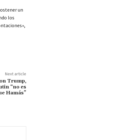
sostener un
ndo los
ontaciones»,
Next article
con Trump,
utin “no es
que Hamás”