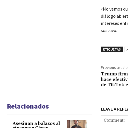
«No vemos que
diálogo abier
intereses enf
sostuvo.
ETIQUETAS
Previous article
Trump firma
hace efecti
de TikTok e
Relacionados
LEAVE A REPL
Asesinan a balazos al