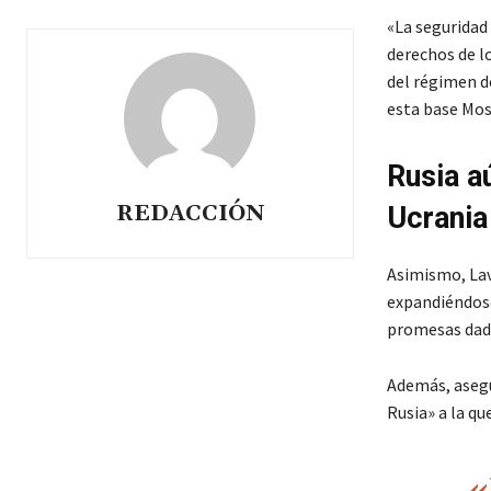
«La seguridad 
derechos de l
del régimen de
esta base Mos
Rusia a
REDACCIÓN
Ucrania
Asimismo, Lav
expandiéndose
promesas dadas
Además, asegu
Rusia» a la qu