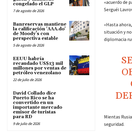
«acuerdo de pa
congelado el GLP
Serguéi Lavrov
7 de agosto de 2026
Banreservas mantiene
«Hasta ahora,
la calificación 'AAA.do'
situación y no
de Moody’s con
perspectiva estable
diplomacia ru
5 de agosto de 2026
S
EEUU habría
recaudado US$13 mil
millones por ventas de
O
petróleo venezolano
22 de julio de 2026
DE
David Collado dice
Puerto Rico se ha
convertido en un
importante mercado
emisor de turistas
Mientas Rusia,
para RD
9 de julio de 2026
seguridad.