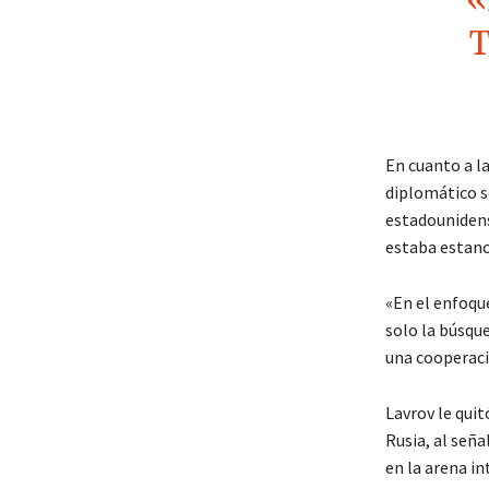
«
En cuanto a l
diplomático s
estadounidens
estaba estanc
«En el enfoqu
solo la búsque
una cooperaci
Lavrov le quit
Rusia, al seña
en la arena in