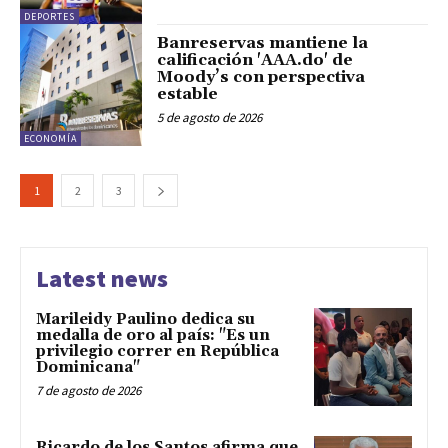
DEPORTES
Banreservas mantiene la
calificación 'AAA.do' de
Moody’s con perspectiva
estable
5 de agosto de 2026
ECONOMÍA
1
2
3
Latest news
Marileidy Paulino dedica su
medalla de oro al país: "Es un
privilegio correr en República
Dominicana"
7 de agosto de 2026
Ricardo de los Santos afirma que