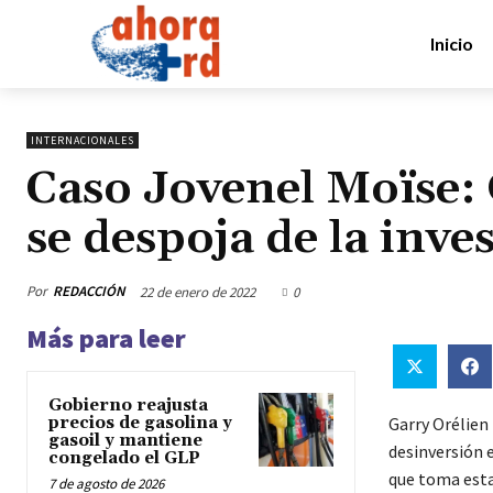
Inicio
INTERNACIONALES
Caso Jovenel Moïse: 
se despoja de la inve
Por
REDACCIÓN
22 de enero de 2022
0
Más para leer
Gobierno reajusta
precios de gasolina y
Garry Orélien 
gasoil y mantiene
desinversión e
congelado el GLP
que toma esta
7 de agosto de 2026