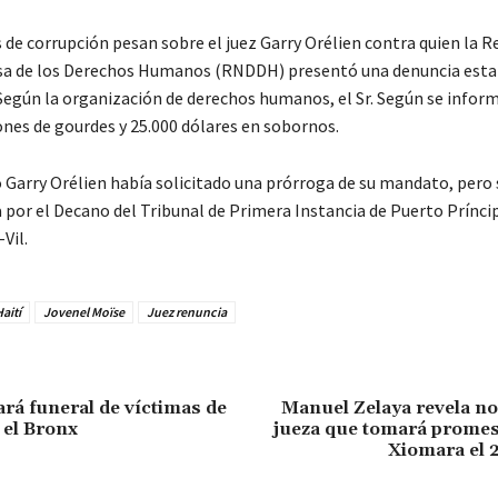
 de corrupción pesan sobre el juez Garry Orélien contra quien la R
nsa de los Derechos Humanos (RNDDH) presentó una denuncia est
 Según la organización de derechos humanos, el Sr. Según se inform
ones de gourdes y 25.000 dólares en sobornos.
 Garry Orélien había solicitado una prórroga de su mandato, pero s
 por el Decano del Tribunal de Primera Instancia de Puerto Prínci
Vil.
aití
Jovenel Moïse
Juez renuncia
ará funeral de víctimas de
Manuel Zelaya revela no
 el Bronx
jueza que tomará promesa
Xiomara el 