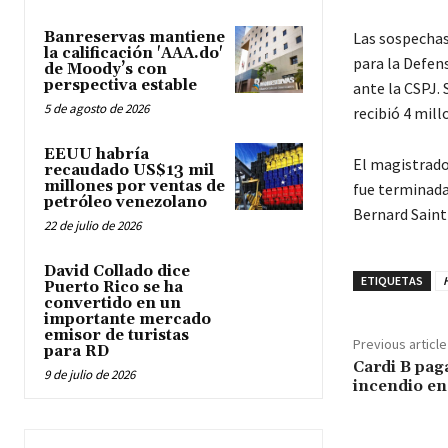
Banreservas mantiene
Las sospechas
la calificación 'AAA.do'
para la Defe
de Moody’s con
perspectiva estable
ante la CSPJ.
5 de agosto de 2026
recibió 4 mill
EEUU habría
El magistrado
recaudado US$13 mil
millones por ventas de
fue terminada
petróleo venezolano
Bernard Saint-
22 de julio de 2026
David Collado dice
ETIQUETAS
H
Puerto Rico se ha
convertido en un
importante mercado
emisor de turistas
Previous article
para RD
Cardi B pag
9 de julio de 2026
incendio en