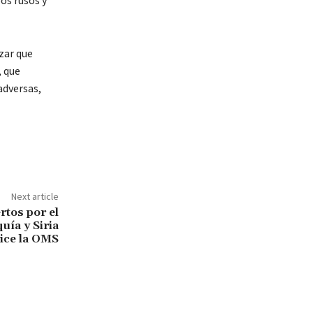
os rusos y
zar que
, que
adversas,
Next article
tos por el
uía y Siria
ice la OMS