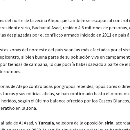
tes del norte de la vecina Alepo que también se escapan al control 
residente sirio, Bachar al Asad, residen 4,6 millones de personas, 
las desplazadas por el conflicto armado iniciado en 2011 en país á
estas zonas del noroeste del país sean las más afectadas por el si
l epicentro, si bien buena parte de su población vive en campamen
or tiendas de campaña, lo que podría haber salvado a parte de ell
derrumbes.
s zonas de Alepo controladas por grupos rebeldes, opositores o di
as turcas y sus milicias alidas, se han confirmado hasta el moment
 heridos, según el último balance ofrecido por los Cascos Blancos
erativo en la zona.
aliada de Al Asad, y
Turquía
, valedora de la oposición
siria
, acorda