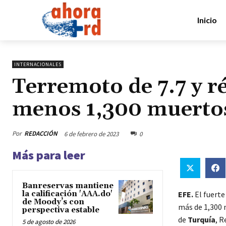
Inicio
INTERNACIONALES
Terremoto de 7.7 y ré
menos 1,300 muertos
Por
REDACCIÓN
6 de febrero de 2023
0
Más para leer
Banreservas mantiene
la calificación 'AAA.do'
EFE.
El fuert
de Moody’s con
más de 1,300 
perspectiva estable
de
Turquía
, R
5 de agosto de 2026