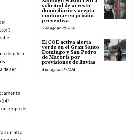
Santiago Hazim retira
solicitud de arresto
domiciliario y acepta
continuar en prisión
preventiva
del
5 de agosto de 2026
casi 3
rabe.
El COE activa alerta
verde en el Gran Santo
Domingo y San Pedro
smo debido a
de Macorís por
tos
previsiones de lluvias
a de ser
5 de agosto de 2026
rectamente
o 147
, un grupo de
ron un alto