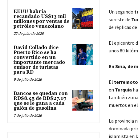
EEUU habría
Un segundo
t
recaudado US$13 mil
sureste de
Tu
millones por ventas de
petróleo venezolano
de réplicas de
22 de julio de 2026
El epicentro 
David Collado dice
unos 80 kilóme
Puerto Rico se ha
convertido en un
importante mercado
En Siria, de
emisor de turistas
para RD
9 de julio de 2026
El
terremoto
en
Turquía
ha
Bancos se quedan con
también zonas
RD$8.45 de RD$27.07
que se le gana a cada
muertos en el
galón de gasolina
7 de julio de 2026
La provincia 
dominada prin
islamista en la