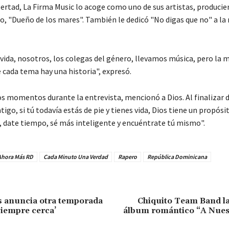
bertad, La Firma Music lo acoge como uno de sus artistas, producie
lo, "Dueño de los mares". También le dedicó "No digas que no" a la
vida, nosotros, los colegas del género, llevamos música, pero la m
e cada tema hay una historia", expresó.
s momentos durante la entrevista, mencionó a Dios. Al finalizar d
igo, si tú todavía estás de pie y tienes vida, Dios tiene un propósi
, date tiempo, sé más inteligente y encuéntrate tú mismo".
Ahora Más RD
Cada Minuto Una Verdad
Rapero
República Dominicana
s anuncia otra temporada
Chiquito Team Band l
siempre cerca’
álbum romántico “A Nuest