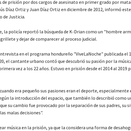
s de prisión por dos cargos de asesinato en primer grado por matar
s Díaz Ortiz y Juan Díaz Ortiz en diciembre de 2012, informó este
de Justicia.
, la policía reportó la búsqueda de K-Drian como un "hombre arm
rillete y dejar de comparecer al proceso judicial.
ntrevista en el programa hondureño "ViveLaNoche" publicada el 1
20, el cantante urbano contó que descubrió su pasión por la músic
rimera vez a los 22 años. Estuvo en prisión desde el 2014 al 2019 p
cuando era pequeño sus pasiones eran el deporte, especialmente 
egún la introducción del espacio, que también lo describió como u
 que su cambio fue provocado por la separación de sus padres, su s
las malas decisiones".
ar música en la prisión, ya que la considera una forma de desahogo