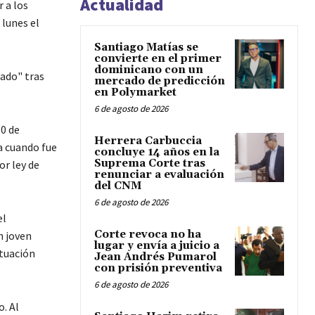
Actualidad
 a los
 lunes el
Santiago Matías se
convierte en el primer
dominicano con un
ado" tras
mercado de predicción
en Polymarket
6 de agosto de 2026
0 de
Herrera Carbuccia
a cuando fue
concluye 14 años en la
Suprema Corte tras
or ley de
renunciar a evaluación
del CNM
6 de agosto de 2026
el
Corte revoca no ha
n joven
lugar y envía a juicio a
ituación
Jean Andrés Pumarol
con prisión preventiva
6 de agosto de 2026
. Al