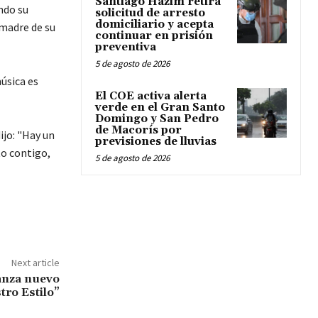
Santiago Hazim retira
ndo su
solicitud de arresto
domiciliario y acepta
 madre de su
continuar en prisión
preventiva
5 de agosto de 2026
úsica es
El COE activa alerta
verde en el Gran Santo
Domingo y San Pedro
de Macorís por
ijo: "Hay un
previsiones de lluvias
to contigo,
5 de agosto de 2026
Next article
anza nuevo
ro Estilo”