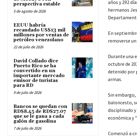
años y 292 día
perspectiva estable
hermanos Jesú
5 de agosto de 2026
Departamento 
EEUU habría
recaudado US$13 mil
En septiembre
millones por ventas de
petróleo venezolano
removerse un g
22 de julio de 2026
Durante una e
David Collado dice
octubre de 20
Puerto Rico se ha
convertido en un
detenido por p
importante mercado
armas.
emisor de turistas
para RD
9 de julio de 2026
Sin embargo, 
baloncesto, s
Bancos se quedan con
disciplinado y
RD$8.45 de RD$27.07
que se le gana a cada
económica y "
galón de gasolina
7 de julio de 2026
Comenzó a cre