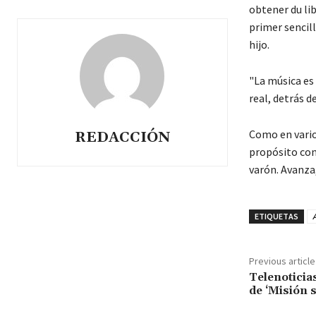
obtener du li
primer sencil
hijo.
"La música es 
real, detrás d
Como en vario
REDACCIÓN
propósito cont
varón. Avanza
ETIQUETAS
Previous article
Telenoticia
de ‘Misión 