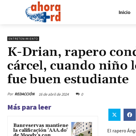
Inicio
ENTRETENIMIENTO
K-Drian, rapero con
cárcel, cuando niño l
fue buen estudiante
Por
REDACCIÓN
16 de abril de 2024
0
Más para leer
Banreservas mantiene
la calificación 'AAA.do'
El rapero Áng
de Moody’s con