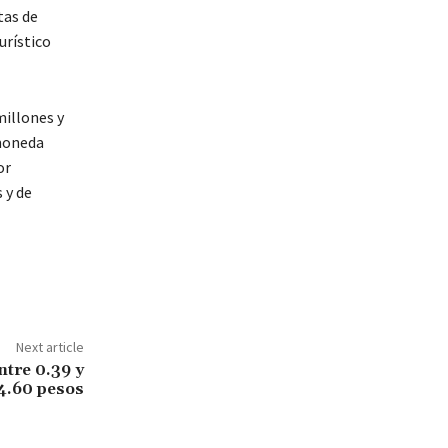
tas de
urístico
millones y
 moneda
or
 y de
Next article
tre 0.39 y
4.60 pesos