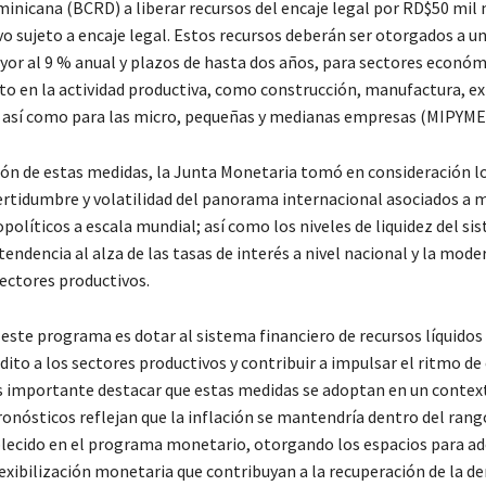
inicana (BCRD) a liberar recursos del encaje legal por RD$50 mil 
vo sujeto a encaje legal. Estos recursos deberán ser otorgados a u
yor al 9 % anual y plazos de hasta dos años, para sectores económ
o en la actividad productiva, como construcción, manufactura, e
 así como para las micro, pequeñas y medianas empresas (MIPYME
ión de estas medidas, la Junta Monetaria tomó en consideración l
certidumbre y volatilidad del panorama internacional asociados a 
políticos a escala mundial; así como los niveles de liquidez del si
 tendencia al alza de las tasas de interés a nivel nacional y la mode
sectores productivos.
 este programa es dotar al sistema financiero de recursos líquidos
rédito a los sectores productivos y contribuir a impulsar el ritmo d
 importante destacar que estas medidas se adoptan en un context
onósticos reflejan que la inflación se mantendría dentro del rang
lecido en el programa monetario, otorgando los espacios para a
flexibilización monetaria que contribuyan a la recuperación de la 