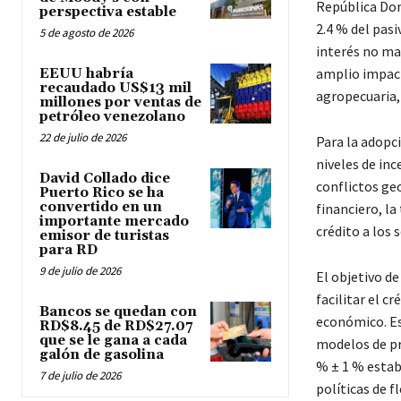
República Dom
perspectiva estable
2.4 % del pasi
5 de agosto de 2026
interés no ma
amplio impact
EEUU habría
recaudado US$13 mil
agropecuaria,
millones por ventas de
petróleo venezolano
22 de julio de 2026
Para la adopc
niveles de in
David Collado dice
conflictos geo
Puerto Rico se ha
convertido en un
financiero, la
importante mercado
crédito a los 
emisor de turistas
para RD
9 de julio de 2026
El objetivo de
facilitar el c
Bancos se quedan con
económico. Es
RD$8.45 de RD$27.07
que se le gana a cada
modelos de pr
galón de gasolina
% ± 1 % estab
7 de julio de 2026
políticas de 