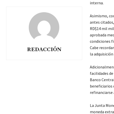
interna.
Asimismo, con
antes citados,
RD$14 mil mil
aprobada medi
condiciones fi
Cabe recordar
REDACCIÓN
la adquisición
Adicionalment
facilidades de
Banco Central 
beneficiarios
refinanciarse 
La Junta Mone
moneda extran