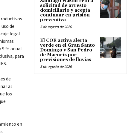
Santiago Hazim retira
solicitud de arresto
domiciliario y acepta
continuar en prisión
productivos
preventiva
l uso de
5 de agosto de 2026
caje legal
El COE activa alerta
 mismas
verde en el Gran Santo
a 9 % anual.
Domingo y San Pedro
de Macorís por
lusiva, para
previsiones de lluvias
MES.
5 de agosto de 2026
nes de
nar al
ue los
que
iamiento en
as