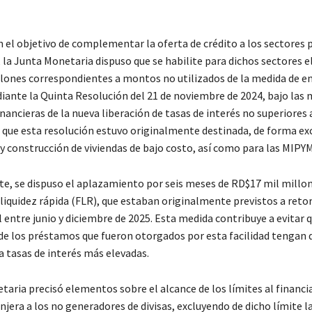
 el objetivo de complementar la oferta de crédito a los sectores 
 la Junta Monetaria dispuso que se habilite para dichos sectores e
lones correspondientes a montos no utilizados de la medida de en
ante la Quinta Resolución del 21 de noviembre de 2024, bajo las
nancieras de la nueva liberación de tasas de interés no superiores 
 que esta resolución estuvo originalmente destinada, de forma exc
 y construcción de viviendas de bajo costo, así como para las MIPY
e, se dispuso el aplazamiento por seis meses de RD$17 mil millo
 liquidez rápida (FLR), que estaban originalmente previstos a retor
entre junio y diciembre de 2025. Esta medida contribuye a evitar q
 de los préstamos que fueron otorgados por esta facilidad tengan 
a tasas de interés más elevadas.
taria precisó elementos sobre el alcance de los límites al financ
jera a los no generadores de divisas, excluyendo de dicho límite l