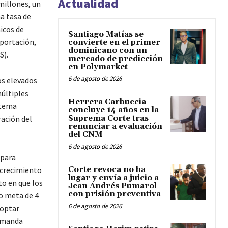
Actualidad
millones, un
na tasa de
icos de
Santiago Matías se
xportación,
convierte en el primer
dominicano con un
S).
mercado de predicción
en Polymarket
6 de agosto de 2026
os elevados
múltiples
Herrera Carbuccia
stema
concluye 14 años en la
Suprema Corte tras
ración del
renunciar a evaluación
del CNM
6 de agosto de 2026
 para
Corte revoca no ha
e crecimiento
lugar y envía a juicio a
o en que los
Jean Andrés Pumarol
con prisión preventiva
o meta de 4
6 de agosto de 2026
doptar
demanda