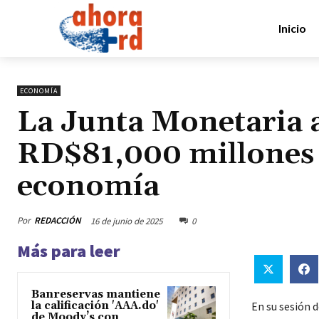
Inicio
ECONOMÍA
La Junta Monetaria a
RD$81,000 millones 
economía
Por
REDACCIÓN
16 de junio de 2025
0
Más para leer
Banreservas mantiene
la calificación 'AAA.do'
En su sesión d
de Moody’s con