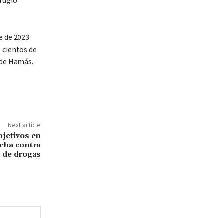
efugio
re de 2023
e cientos de
 de Hamás.
Next article
bjetivos en
cha contra
 de drogas