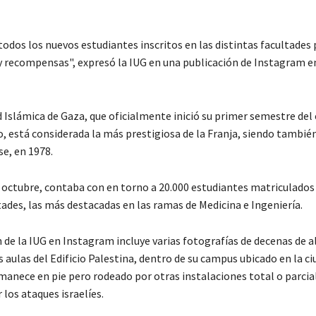
odos los nuevos estudiantes inscritos en las distintas facultades 
y recompensas", expresó la IUG en una publicación de Instagram e
 Islámica de Gaza, que oficialmente inició su primer semestre del
o, está considerada la más prestigiosa de la Franja, siendo tambié
e, en 1978.
e octubre, contaba con en torno a 20.000 estudiantes matriculados 
ades, las más destacadas en las ramas de Medicina e Ingeniería.
n de la IUG en Instagram incluye varias fotografías de decenas de
s aulas del Edificio Palestina, dentro de su campus ubicado en la ci
manece en pie pero rodeado por otras instalaciones total o parci
 los ataques israelíes.