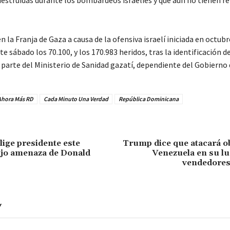
destruidas durante los bombardeos israelíes y que aún no tienen r
 la Franja de Gaza a causa de la ofensiva israelí iniciada en octub
e sábado los 70.100, y los 170.983 heridos, tras la identificación d
 parte del Ministerio de Sanidad gazatí, dependiente del Gobierno
Ahora Más RD
Cada Minuto Una Verdad
República Dominicana
ige presidente este
Trump dice que atacará o
jo amenaza de Donald
Venezuela en su lu
vendedores
Y