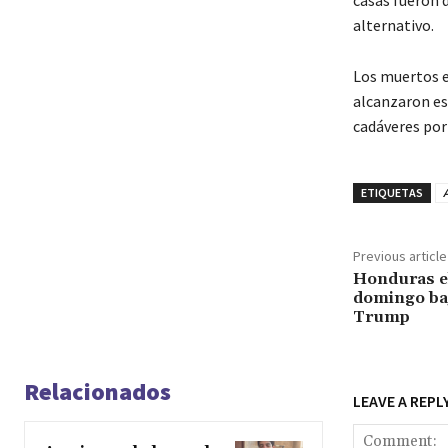
casas fueron 
alternativo.
Los muertos en
alcanzaron est
cadáveres por
ETIQUETAS
Previous article
Honduras el
domingo ba
Trump
Relacionados
LEAVE A REPL