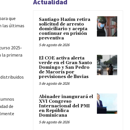
Actualidad
para que
Santiago Hazim retira
solicitud de arresto
n las últimas
domiciliario y acepta
continuar en prisión
preventiva
5 de agosto de 2026
 curso 2025-
n la primera
El COE activa alerta
verde en el Gran Santo
Domingo y San Pedro
de Macorís por
previsiones de lluvias
distribuidos
5 de agosto de 2026
Abinader inaugurará el
 alumnos
XVI Congreso
Internacional del PMI
udad de
en República
almente
Dominicana
5 de agosto de 2026