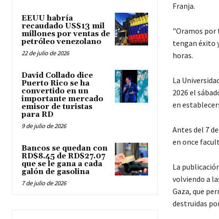
Franja.
EEUU habría
recaudado US$13 mil
"Oramos por t
millones por ventas de
petróleo venezolano
tengan éxito 
22 de julio de 2026
horas.
David Collado dice
La Universidad
Puerto Rico se ha
convertido en un
2026 el sábad
importante mercado
en establecers
emisor de turistas
para RD
9 de julio de 2026
Antes del 7 d
en once facult
Bancos se quedan con
RD$8.45 de RD$27.07
que se le gana a cada
La publicació
galón de gasolina
volviendo a la
7 de julio de 2026
Gaza, que per
destruidas por