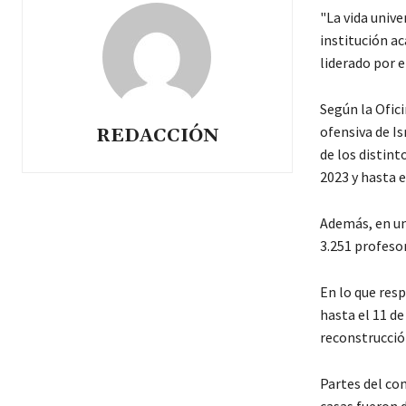
"La vida unive
institución a
liderado por e
Según la Ofic
ofensiva de I
REDACCIÓN
de los distint
2023 y hasta 
Además, en un
3.251 profesor
En lo que resp
hasta el 11 de
reconstrucció
Partes del co