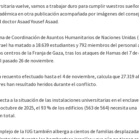
rsitaria vuelve, vamos a trabajar duro para cumplir vuestros sueños"
cadémica en otra publicación acompañada por imágenes del consej
l doctor Asaad Yousef Asaad.
ina de Coordinación de Asuntos Humanitarios de Naciones Unidas 
srael ha matado a 18.639 estudiantes y 792 miembros del personal
os centros de la Franja de Gaza, tras los ataques de Hamas del 7 de
el pasado 26 de noviembre.
 recuento efectuado hasta el 4 de noviembre, calcula que 27.319 
es han resultado heridos durante el conflicto.
ecta a la situación de las instalaciones universitarias en el enclave
 octubre de 2025, el 93 % de los edificios (563 de 564) necesita una
n total.
mplejo de la IUG también alberga a cientos de familias desplazada